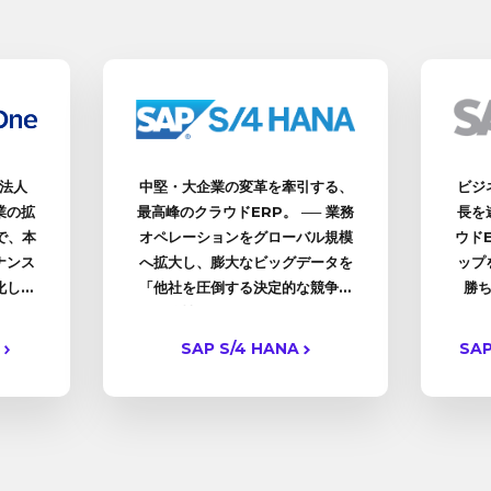
法人
中堅・大企業の変革を牽引する、
ビジ
業の拡
最高峰のクラウドERP。 ── 業務
長を
で、本
オペレーションをグローバル規模
ウドE
ナンス
へ拡大し、膨大なビッグデータを
ップ
化しま
「他社を圧倒する決定的な競争優
勝
位性」へと転換します。
e
SAP S/4 HANA
SAP