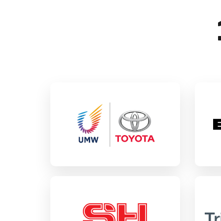
UMW TOYOTA
B
SAP C/4HANA
SA
産業用機械／構成部品
産
T
SA
SH Integrated様
事
ー
SAP C/4HANA
エンジニアリング・建設
貿