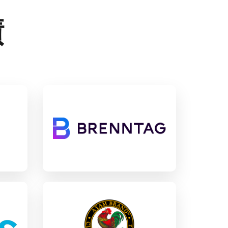
績
gs
Brenntag
SAP C/4HANA
化学
リ
Ayam Brand™
SAP Business One