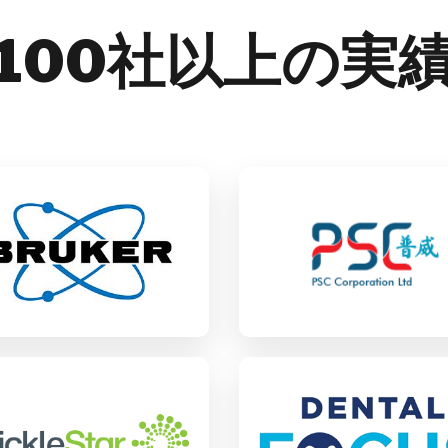
100社以上の実
Hanwell Holdin
ruker
SAP ECC / S/4HANA
戦略コンサルティング
P ECC / S/4HANA
業用機械／構成部品
食品／日用消費財
rickleStar様
Dental Focus様
P Business One
SAP Business One
例（サクセスストーリ
事例（サクセスストー
）
ー）
易・流通
ヘルスケア