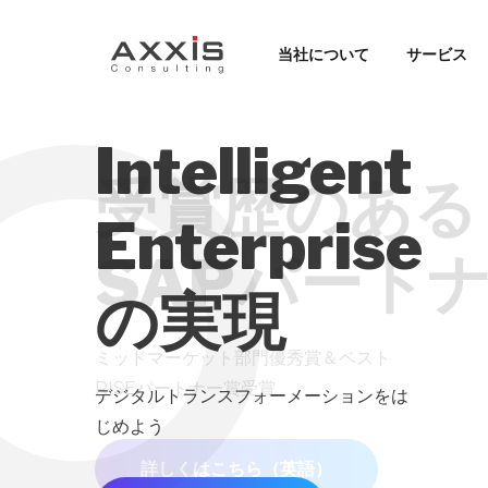
当社について
サービス
Intelligent
S/4HANAに
受賞歴のある
クラウド vs
Enterprise
アップグレー
SAPパート
オンプレミス
の実現
すべき?
ミッドマーケット部門優秀賞＆ベスト
あなたにとって最適な利用形態は？ ぜひ
RISEパートナー賞受賞
ブログを読んで確認してみてください。
デジタルトランスフォーメーションをは
S/4HANAへのアップグレードを検討中の
じめよう
方はぜひブログをご覧ください。
詳しくはこちら（英語）
ブログを読む