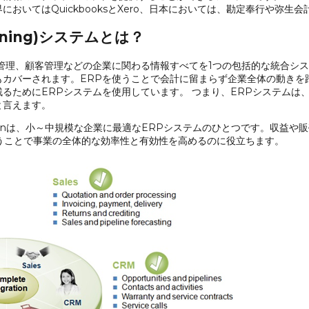
おいてはQuickbooksとXero、日本においては、勘定奉行や弥生
Planning)システムとは？
管理、顧客管理などの企業に関わる情報すべてを1つの包括的な統合シ
もカバーされます。ERPを使うことで会計に留まらず企業全体の動きを
るためにERPシステムを使用しています。 つまり、ERPシステムは
と言えます。
ess ByDesignは、小～中規模な企業に最適なERPシステムのひとつです
うことで事業の全体的な効率性と有効性を高めるのに役立ちます。