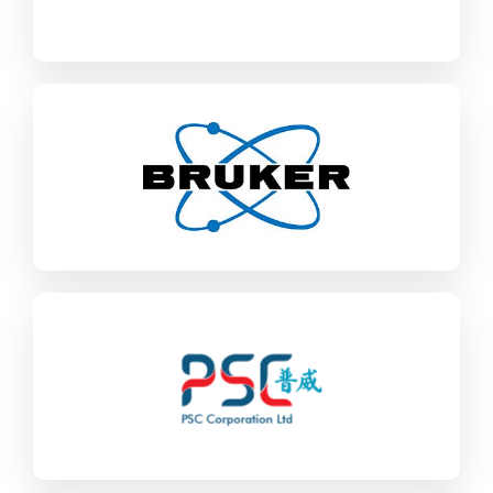
Bruker
SAP ECC / S/4HANA
Industrial Machinery & Components
PSC Corporation Ltd
IT Strategy
SAP ECC / S/4HANA
Food & CPG