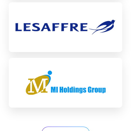
Lesaffre
SAP CX
Manufacturing
MI Holding
SAP Business One
Industrial Machinery & Components