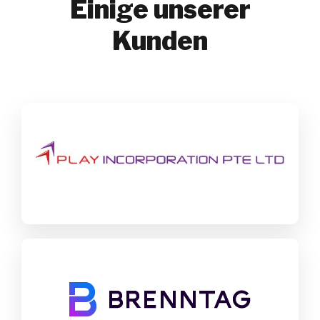
Einige unserer
Kunden
Play Incorporation
SAP Business One
Consumer Products
Mehr herausfinden
Brenntag
SAP CX
Chemicals